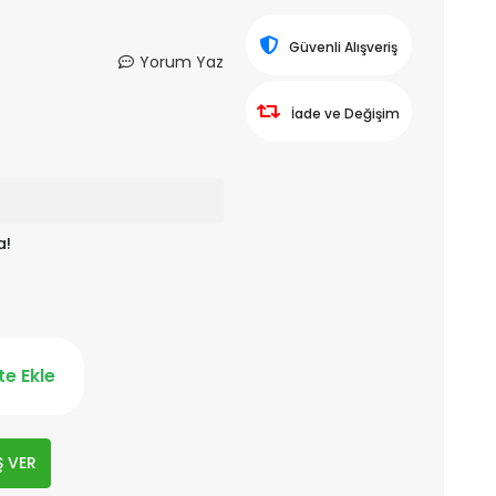
Güvenli Alışveriş
Yorum Yaz
İade ve Değişim
a!
e Ekle
Ş VER