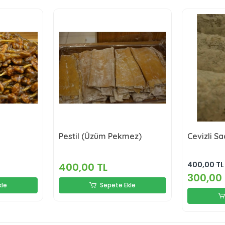
Pestil (Üzüm Pekmez)
Cevizli S
400,00 TL
400,00 TL
300,00 
kle
Sepete Ekle