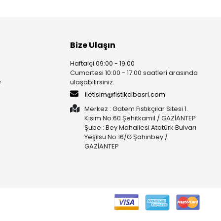
Bize Ulaşın
Haftaiçi 09:00 - 19:00
Cumartesi 10:00 - 17:00 saatleri arasında
e
ulaşabilirsiniz.
iletisim@fistikcibasri.com
Merkez : Gatem Fıstıkçılar Sitesi 1.
Kısım No:60 Şehitkamil / GAZİANTEP
Şube : Bey Mahallesi Atatürk Bulvarı
Yeşilsu No:16/G Şahinbey /
GAZİANTEP