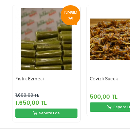
İNDİRİM
%8
Fıstık Ezmesi
Cevizli Sucuk
1.800,00 TL
500,00 TL
1.650,00 TL
Sepete E
Sepete Ekle