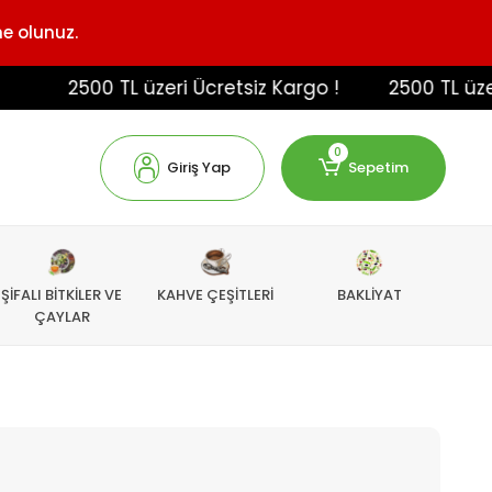
ne olunuz.
2500 TL üzeri Ücretsiz Kargo !
2500 TL üzeri Üc
0
Giriş Yap
Sepetim
ŞİFALI BİTKİLER VE
KAHVE ÇEŞİTLERİ
BAKLİYAT
ÇAYLAR