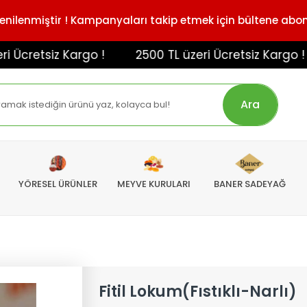
enilenmiştir ! Kampanyaları takip etmek için bültene abo
retsiz Kargo !
2500 TL üzeri Ücretsiz Kargo !
Ara
YÖRESEL ÜRÜNLER
MEYVE KURULARI
BANER SADEYAĞ
Fitil Lokum(Fıstıklı-Narlı)