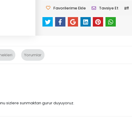
Favorilerime Ekle
Tavsiye Et
nekleri
Yorumlar
munu sizlere sunmaktan gurur duyuyoruz.