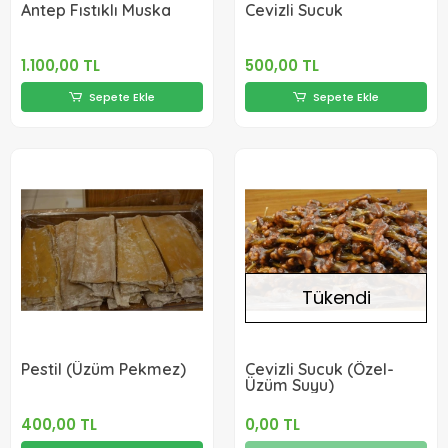
Antep Fıstıklı Muska
Cevizli Sucuk
1.100,00 TL
500,00 TL
Sepete Ekle
Sepete Ekle
Tükendi
Pestil (Üzüm Pekmez)
Cevizli Sucuk (Özel-
Üzüm Suyu)
400,00 TL
0,00 TL