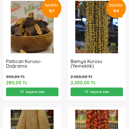
İNDİRİM
İNDİRİM
%7
%4
Patlıcan Kurusu-
Bamya Kurusu
Doğrama
(Yemeklik)
300,00 TL
2.300,00 TL
280,00 TL
2.200,00 TL
Sepete Ekle
Sepete Ekle