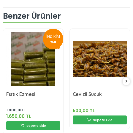
Benzer Ürünler
İNDİRİM
%8
Fıstık Ezmesi
Cevizli Sucuk
1.800,00 TL
500,00 TL
1.650,00 TL
Sepete Ekle
Sepete Ekle