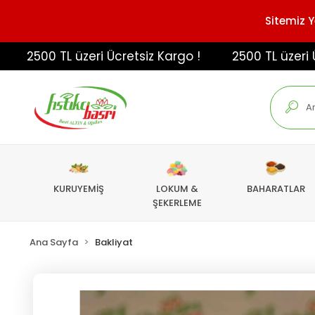
Sitemiz Y
2500 TL üzeri Ücretsiz Kargo !
2500 TL üzeri Ücret
KURUYEMİŞ
LOKUM &
BAHARATLAR
ŞEKERLEME
Ana Sayfa
Bakliyat