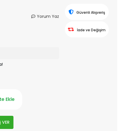
Güvenli Alışveriş
Yorum Yaz
İade ve Değişim
a!
e Ekle
Ş VER