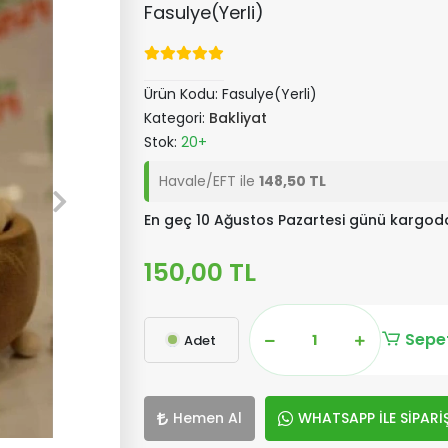
Fasulye(Yerli)
Ürün Kodu:
Fasulye(Yerli)
Kategori:
Bakliyat
Stok:
20+
Havale/EFT ile
148,50 TL
En geç 10 Ağustos Pazartesi günü kargod
150,00 TL
Sepet
Adet
Hemen Al
WHATSAPP İLE SİPARİ