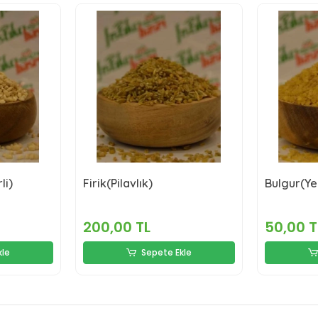
li)
Firik(Pilavlık)
Bulgur(Yer
200,00 TL
50,00 T
kle
Sepete Ekle