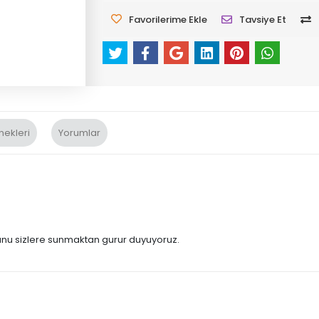
Favorilerime Ekle
Tavsiye Et
nekleri
Yorumlar
munu sizlere sunmaktan gurur duyuyoruz.