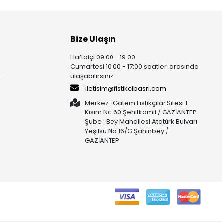
Bize Ulaşın
Haftaiçi 09:00 - 19:00
Cumartesi 10:00 - 17:00 saatleri arasında
e
ulaşabilirsiniz.
iletisim@fistikcibasri.com
Merkez : Gatem Fıstıkçılar Sitesi 1.
Kısım No:60 Şehitkamil / GAZİANTEP
Şube : Bey Mahallesi Atatürk Bulvarı
Yeşilsu No:16/G Şahinbey /
GAZİANTEP