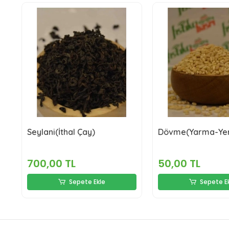
Seylani(İthal Çay)
Dövme(Yarma-Yer
700,00 TL
50,00 TL
Sepete Ekle
Sepete E