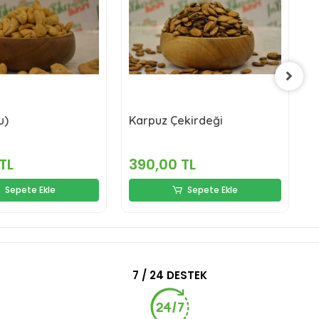
u)
Karpuz Çekirdeği
D
TL
390,00 TL
2
Sepete Ekle
Sepete Ekle
7 / 24 DESTEK