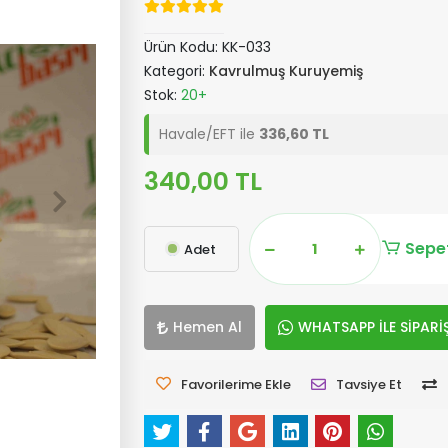
Ürün Kodu:
KK-033
Kategori:
Kavrulmuş Kuruyemiş
Stok:
20+
Havale/EFT ile
336,60 TL
340,00 TL
Sepet
Adet
Hemen Al
WHATSAPP İLE SİPARİ
Favorilerime Ekle
Tavsiye Et