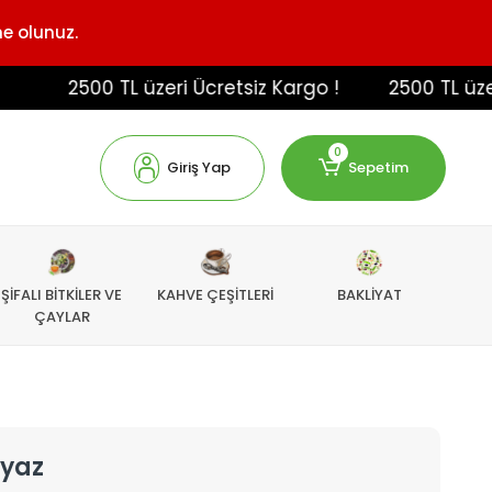
ne olunuz.
2500 TL üzeri Ücretsiz Kargo !
2500 TL üzeri Ü
0
Giriş Yap
Sepetim
ŞİFALI BİTKİLER VE
KAHVE ÇEŞİTLERİ
BAKLİYAT
ÇAYLAR
eyaz