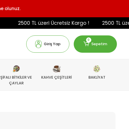
ne olunuz.
2500 TL üzeri Ücretsiz Kargo !
2500 TL üzeri Üc
0
Giriş Yap
Sepetim
ŞİFALI BİTKİLER VE
KAHVE ÇEŞİTLERİ
BAKLİYAT
ÇAYLAR