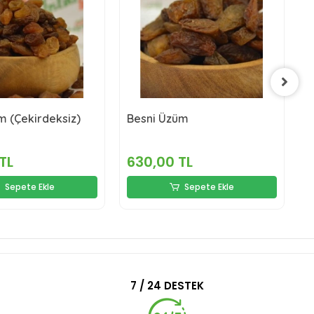
m (Çekirdeksiz)
Besni Üzüm
K
TL
630,00 TL
6
Sepete Ekle
Sepete Ekle
7 / 24 DESTEK