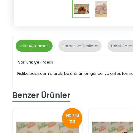
Ürün Açıklaması
Garanti ve Teslimat
Taksit Seçe
Sarı Erik Çekirdekli
Fistikcibasri.com olarak, bu ürünün en güncel ve enfes for
Benzer Ürünler
İNDİRİM
%3