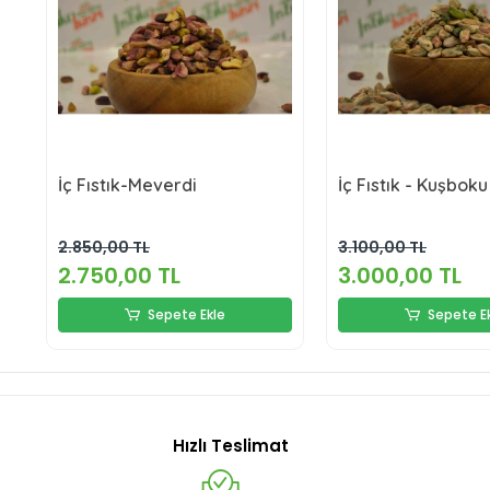
İç Fıstık-Meverdi
İç Fıstık - Kuşboku
2.850,00 TL
3.100,00 TL
2.750,00 TL
3.000,00 TL
Sepete Ekle
Sepete E
Hızlı Teslimat