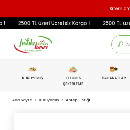
Sitemiz Y
2500 TL üzeri Ücretsiz Kargo !
2500 TL üzeri Ü
KURUYEMİŞ
LOKUM &
BAHARATLAR
ŞEKERLEME
Ana Sayfa
Kuruyemiş
Antep Fıstığı