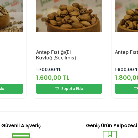
Antep Fıstığı(El
Antep Fıst
Kavlağı,Seçilmiş)
1.700,00 TL
1.900,00 T
1.600,00 TL
1.800,0
kle
Sepete Ekle
Güvenli Alışveriş
Geniş Ürün Yelpazesi