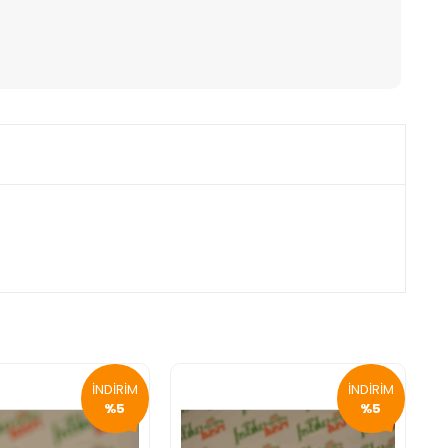
İNDİRİM
İNDİRİM
%5
%5