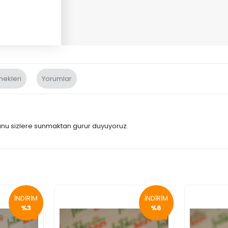
nekleri
Yorumlar
munu sizlere sunmaktan gurur duyuyoruz.
İNDİRİM
İNDİRİM
%3
%6