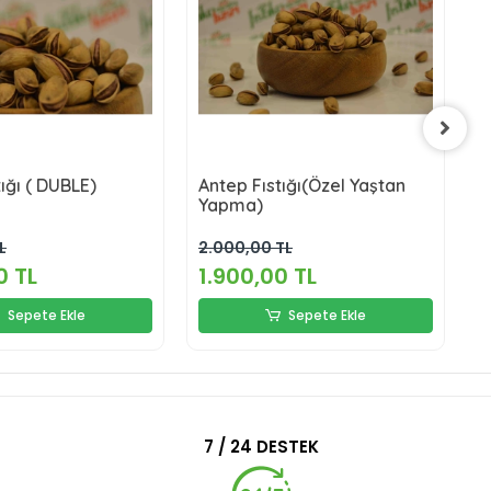
ığı ( DUBLE)
Antep Fıstığı(Özel Yaştan
A
Yapma)
L
2.000,00 TL
0
0 TL
1.900,00 TL
Sepete Ekle
Sepete Ekle
7 / 24 DESTEK