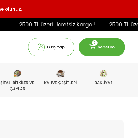
ne olunuz.
2500 TL üzeri Ücretsiz Kargo !
2500 TL üzeri Ü
0
Giriş Yap
Sepetim
ŞİFALI BİTKİLER VE
KAHVE ÇEŞİTLERİ
BAKLİYAT
ÇAYLAR